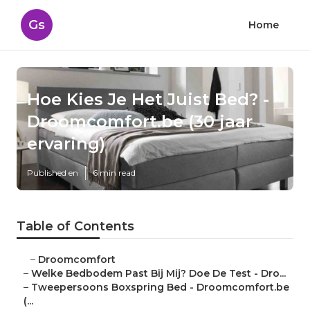
Gs
Home
Hoe Kies Je Het Juist Bed? -
Droomcomfort.be (30 jaar
ervaring)
Published en
6 min read
Table of Contents
–
Droomcomfort
–
Welke Bedbodem Past Bij Mij? Doe De Test - Dro...
–
Tweepersoons Boxspring Bed - Droomcomfort.be
(...