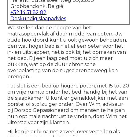
Herenthoutse steenweg 89, 2288
Grobbendonk, België
+32 14 51 82 82
Deskundig slaapadvies
We stellen dan de hoogte van het
matrasoppervlak af door middel van poten. Uw
oude hoofdbord kunt u ook gewoon behouden.
Een wat hoger bed is niet alleen beter voor het
in- en uitstappen, het is ook bij het opmaken van
het bed. Bij een laag bed moet u zich meer
bukken, wat op de duur chronische
overbelasting van de rugspieren
teweeg kan
brengen.
Tot slot is een bed op hogere poten, met 15 tot 20
cm vrije ruimte onder het bed, handig bij het van
de slaapkamer. U kunt er gemakkelijker met een
borstel of stofzuiger onder. Over Wim, adviseur
bij Dorsoo Gepassioneerd om mensen te helpen
hun optimale nachtrust te vinden, doet Wim het
uiterste voor zijn klanten.
Hij kan je er bijna net zoveel over vertellen als