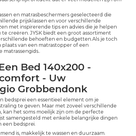
ssen en matrasbeschermers geselecteerd die
illende prijsklassen en voor verschillende
en met inspirerende tips en advies die je helpen
 te creëren.
JYSK biedt een groot assortiment
rschillende behoeften en budgetten.
Als je toch
 in plaats van een matrastopper of een
e matrassengids
..
 Een Bed 140x200 -
comfort - Uw
regio Grobbendonk
en
bedsprei
een essentieel element om je
straling te geven. Maar met zoveel verschillende
n, kan het soms moeilijk zijn om de perfecte
jst samengesteld met enkele belangrijke dingen
n een bedsprei.
mend is, makkelijk te wassen en duurzaam.