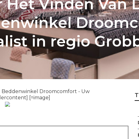
r Het Vinden Van 
denwinkel Droomc
list in regio Gro
 - Beddenwinkel Droomcomfort - Uw
T
dercontent] [=image]