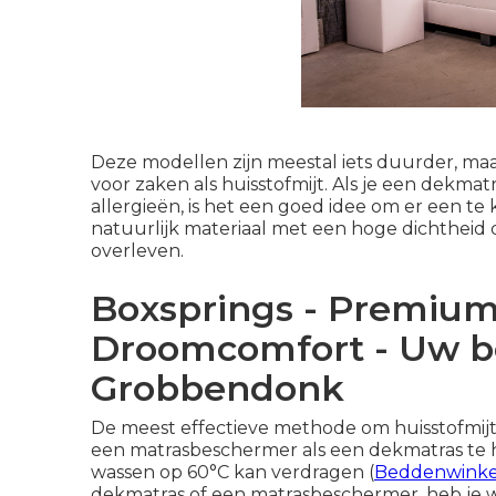
Deze modellen zijn meestal iets duurder, maar
voor zaken als huisstofmijt. Als je een dekma
allergieën, is het een goed idee om er een te k
natuurlijk materiaal met een hoge dichtheid 
overleven.
Boxsprings - Premium
Droomcomfort - Uw be
Grobbendonk
De meest effectieve methode om huisstofmijt
een matrasbeschermer als een dekmatras te
wassen op 60°C kan verdragen (
Beddenwinkel
dekmatras of een matrasbeschermer, heb je wa