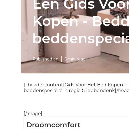
Een Gids Voo
Kopen - Bed
beddenspecia
Published en
5 min read
[=headercontent]Gids Voor Het Bed Kopen –
beddenspecialist in regio Grobbendonk[/hea
[/image]
Droomcomfort