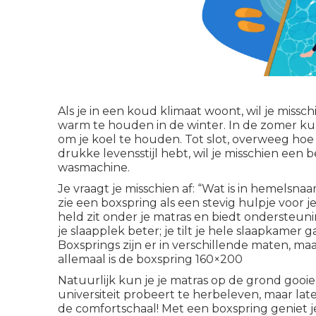
Als je in een koud klimaat woont, wil je mis
warm te houden in de winter. In de zomer ku
om je koel te houden. Tot slot, overweeg hoe m
drukke levensstijl hebt, wil je misschien een b
wasmachine.
Je vraagt je misschien af: “Wat is in hemelsna
zie een boxspring als een stevig hulpje voor j
held zit onder je matras en biedt ondersteun
je slaapplek beter; je tilt je hele slaapkamer 
Boxsprings zijn er in verschillende maten, ma
allemaal is de
boxspring 160×200
Natuurlijk kun je je matras op de grond gooie
universiteit probeert te herbeleven, maar lat
de comfortschaal! Met een boxspring geniet j