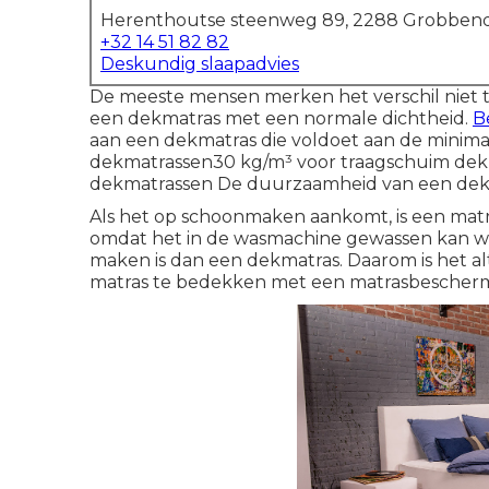
Herenthoutse steenweg 89, 2288 Grobbend
+32 14 51 82 82
Deskundig slaapadvies
De meeste mensen merken het verschil niet 
een dekmatras met een normale dichtheid.
B
aan een dekmatras die voldoet aan de minimal
dekmatrassen30 kg/m³ voor traagschuim dek
dekmatrassen De duurzaamheid van een dekma
Als het op schoonmaken aankomt, is een matr
omdat het in de wasmachine gewassen kan wo
maken is dan een dekmatras. Daarom is het al
matras te bedekken met een matrasbescher