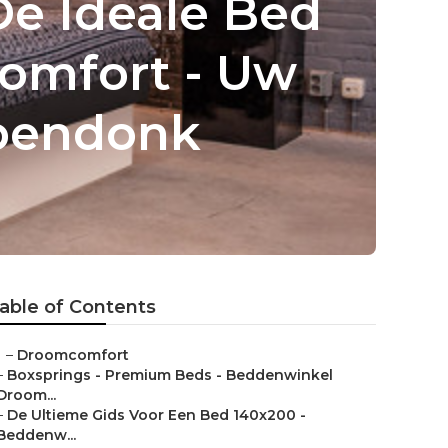
De Ideale Bed
omfort - Uw
bbendonk
able of Contents
–
Droomcomfort
–
Boxsprings - Premium Beds - Beddenwinkel
Droom...
–
De Ultieme Gids Voor Een Bed 140x200 -
Beddenw...