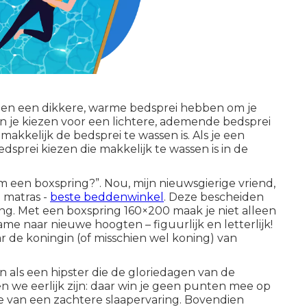
schien een dikkere, warme bedsprei hebben om je
n je kiezen voor een lichtere, ademende bedsprei
akkelijk de bedsprei te wassen is. Als je een
edsprei kiezen die makkelijk te wassen is in de
am een boxspring?”. Nou, mijn nieuwsgierige vriend,
e matras -
beste beddenwinkel
. Deze bescheiden
ing. Met een boxspring 160×200 maak je niet alleen
game naar nieuwe hoogten – figuurlijk en letterlijk!
ar de koningin (of misschien wel koning) van
n als een hipster die de gloriedagen van de
en we eerlijk zijn: daar win je geen punten mee op
e van een zachtere slaapervaring. Bovendien