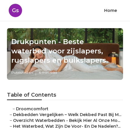
Gs
Home
Drukpunten - Beste
waterbed voor zijslapers,
rugslapers en buikslapers.
Published en
6 min read
Table of Contents
–
Droomcomfort
–
Dekbedden Vergelijken – Welk Dekbed Past Bij M...
–
Overzicht Waterbedden - Bekijk Hier Al Onze Mo...
–
Het Waterbed, Wat Zijn De Voor- En De Nadelen?...