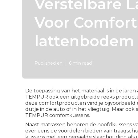
Verstelbare 
Voor Comfort 
lattenbodem 
Published en
6 min read
De toepassing van het materiaal is in de jar
TEMPUR ook een uitgebreide reeks producten
deze comfortproducten vind je bijvoorbeeld 
dutje in de auto of in het vliegtuig. Maar ook
TEMPUR comfortkussens.
Naast matrassen behoren de hoofdkussens v
eveneens de voordelen bieden van traagsc
kussens met een bepaalde slaaphouding als u