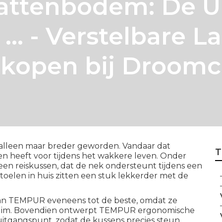
Lattenbodem: De U
... - Verstelbare 
kopen bij Droomc
en alleen maar breder geworden. Vandaar dat
T
 heeft voor tijdens het wakkere leven. Onder
een reiskussen, dat de nek ondersteunt tijdens een
 stoelen in huis zitten een stuk lekkerder met de
an TEMPUR eveneens tot de beste, omdat ze
huim. Bovendien ontwerpt TEMPUR ergonomische
itgangspunt, zodat de kussens precies steun