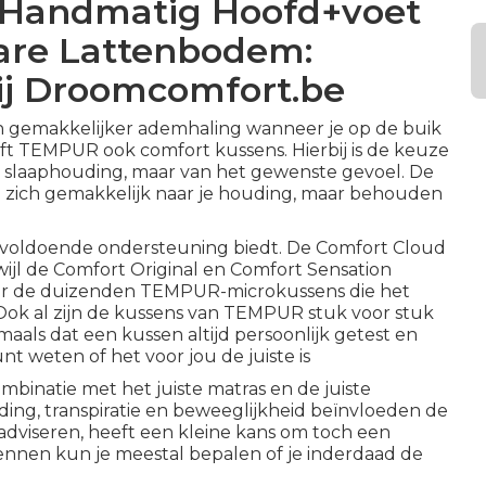
 Handmatig Hoofd+voet
bare Lattenbodem:
ij Droomcomfort.be
n gemakkelijker ademhaling wanneer je op de buik
ft TEMPUR ook comfort kussens. Hierbij is de keuze
de slaaphouding, maar van het gewenste gevoel. De
zich gemakkelijk naar je houding, maar behouden
h voldoende ondersteuning biedt. De Comfort Cloud
rwijl de Comfort Original en Comfort Sensation
oor de duizenden TEMPUR-microkussens die het
 Ook al zijn de kussens van TEMPUR stuk voor stuk
als dat een kussen altijd persoonlijk getest en
 weten of het voor jou de juiste is
mbinatie met het juiste matras en de juiste
ing, transpiratie en beweeglijkheid beïnvloeden de
adviseren, heeft een kleine kans om toch een
ennen kun je meestal bepalen of je inderdaad de