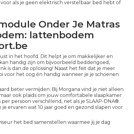
voor als je geen elektrisch verstelbaar bed hebt of
module Onder Je Matras
bodem: lattenbodem
ort.be
t in het hoofd. Dit helpt je om makkelijker en
te kan handig zijn om bijvoorbeeld beddengoed,
k is dan de oplossing! Naast het feit dat je meer
i voor het oog én handig wanneer je je schoenen
raard beter vermijden. Bij Morgana vind je niet alleen
 maar ook plaids om jouw comfortabele slaapkamer
 per persoon verschillend, net als je SLAAP-DNA®.
je ervaren wat 10 jaar goed en gezond slapen voor
iseur het bed samenstellen waarmee jij je dag