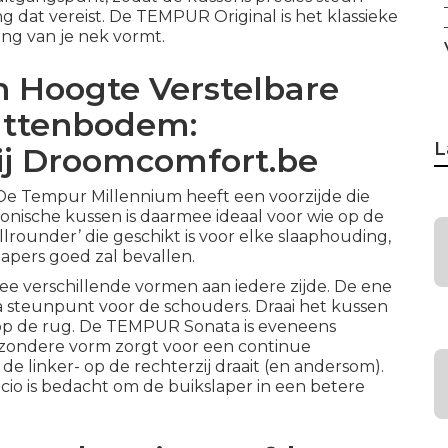
 dat vereist. De TEMPUR Original is het klassieke
ng van je nek vormt.
In Hoogte Verstelbare
Lattenbodem:
L
ij Droomcomfort.be
. De Tempur Millennium heeft een voorzijde die
onische kussen is daarmee ideaal voor wie op de
allrounder’ die geschikt is voor elke slaaphouding,
apers goed zal bevallen.
e verschillende vormen aan iedere zijde. De ene
tra steunpunt voor de schouders. Draai het kussen
 op de rug. De TEMPUR Sonata is eveneens
ijzondere vorm zorgt voor een continue
e linker- op de rechterzij draait (en andersom).
o is bedacht om de buikslaper in een betere