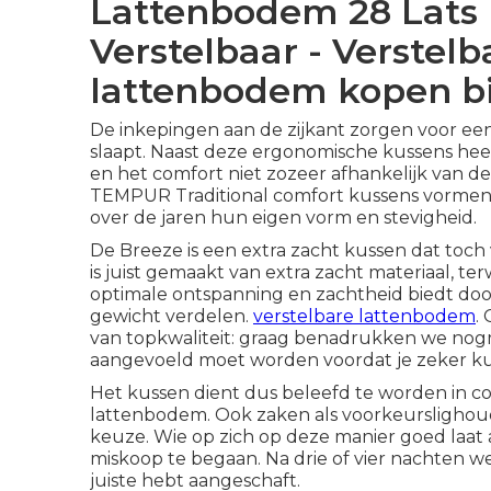
Lattenbodem 28 Lats
Verstelbaar - Verstel
lattenbodem kopen b
De inkepingen aan de zijkant zorgen voor ee
slaapt. Naast deze ergonomische kussens hee
en het comfort niet zozeer afhankelijk van 
TEMPUR Traditional comfort kussens vormen 
over de jaren hun eigen vorm en stevigheid.
De Breeze is een extra zacht kussen dat toc
is juist gemaakt van extra zacht materiaal, te
optimale ontspanning en zachtheid biedt d
gewicht verdelen.
verstelbare lattenbodem
.
van topkwaliteit: graag benadrukken we nogma
aangevoeld moet worden voordat je zeker kunt
Het kussen dient dus beleefd te worden in co
lattenbodem. Ook zaken als voorkeurslighoud
keuze. Wie op zich op deze manier goed laat 
miskoop te begaan. Na drie of vier nachten w
juiste hebt aangeschaft.