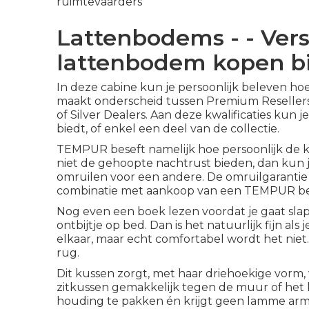
ruimtevaarders
Lattenbodems - - Ver
lattenbodem kopen b
In deze cabine kun je persoonlijk beleven h
maakt onderscheid tussen Premium Resellers, 
of Silver Dealers. Aan deze kwalificaties kun
biedt, of enkel een deel van de collectie.
TEMPUR beseft namelijk hoe persoonlijk de k
niet de gehoopte nachtrust bieden, dan kun
omruilen voor een andere. De omruilgarantie g
combinatie met aankoop van een TEMPUR b
Nog even een boek lezen voordat je gaat sl
ontbijtje op bed. Dan is het natuurlijk fijn al
elkaar, maar echt comfortabel wordt het niet.
rug.
Dit kussen zorgt, met haar driehoekige vorm,
zitkussen gemakkelijk tegen de muur of het h
houding te pakken én krijgt geen lamme ar