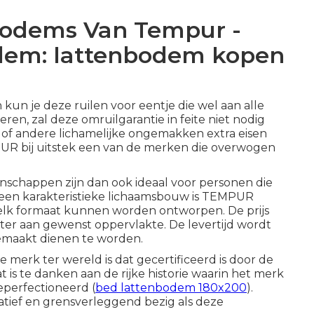
bodems Van Tempur -
odem: lattenbodem kopen
n kun je deze ruilen voor eentje die wel aan alle
ren, zal deze omruilgarantie in feite niet nodig
of andere lichamelijke ongemakken extra eisen
MPUR bij uitstek een van de merken die overwogen
chappen zijn dan ook ideaal voor personen die
t een karakteristieke lichaamsbouw is TEMPUR
 elk formaat kunnen worden ontworpen. De prijs
er aan gewenst oppervlakte. De levertijd wordt
gemaakt dienen te worden.
merk ter wereld is dat gecertificeerd is door de
is te danken aan de rijke historie waarin het merk
perfectioneerd (
bed lattenbodem 180x200
).
ief en grensverleggend bezig als deze