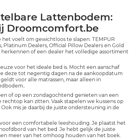
stelbare Lattenbodem:
ij Droomcomfort.be
oe het voelt om gewichtloos te slapen. TEMPUR
Platinum Dealers, Official Pillow Dealers en Gold
 je herkennen of een dealer het volledige assortiment
euze voor het ideale bed is. Mocht een aanschaf
 je deze tot negentig dagen na de aankoopdatum
eldt voor alle matrassen, maar alleen in
edbodem..
apen of op een zondagochtend genieten van een
s je rechtop kan zitten. Vaak stapelen we kussens op
 Ook mis je daarbij de juiste ondersteuning in de
 voor een comfortabele leeshouding. Je plaatst het
oofdbord van het bed. Je hebt gelijk de juiste
men meer van het omhoog houden van het boek.