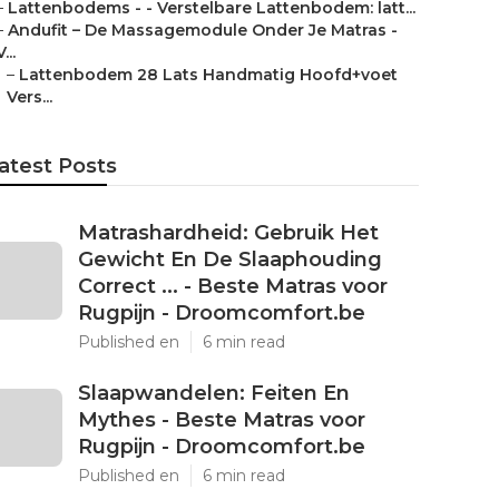
–
Lattenbodems - - Verstelbare Lattenbodem: latt...
–
Andufit – De Massagemodule Onder Je Matras -
V...
–
Lattenbodem 28 Lats Handmatig Hoofd+voet
Vers...
atest Posts
Matrashardheid: Gebruik Het
Gewicht En De Slaaphouding
Correct ... - Beste Matras voor
Rugpijn - Droomcomfort.be
Published en
6 min read
Slaapwandelen: Feiten En
Mythes - Beste Matras voor
Rugpijn - Droomcomfort.be
Published en
6 min read