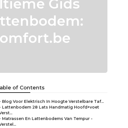
ltieme Gids
Lattenbodem:
omfort.be
able of Contents
–
Blog Voor Elektrisch In Hoogte Verstelbare Taf...
–
Lattenbodem 28 Lats Handmatig Hoofd+voet
Verst...
–
Matrassen En Lattenbodems Van Tempur -
Verstel...